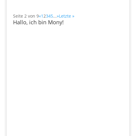
Seite 2 von 9
«
1
2
3
4
5
...
»
Letzte »
Hallo, ich bin Mony!