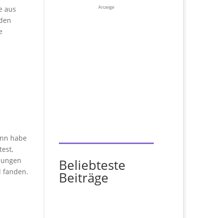
Anzeige
e aus
 den
e
ann habe
est,
hlungen
Beliebteste
l fanden.
Beiträge