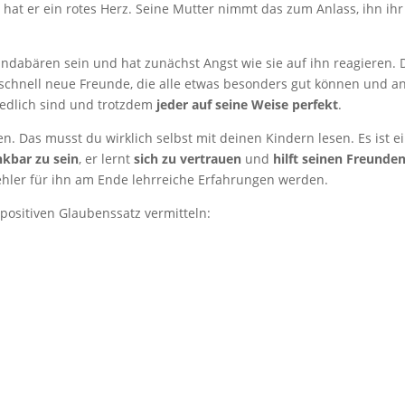
at er ein rotes Herz. Seine Mutter nimmt das zum Anlass, ihn ihr
andabären sein und hat zunächst Angst wie sie auf ihn reagieren.
et schnell neue Freunde, die alle etwas besonders gut können und a
hiedlich sind und trotzdem
jeder auf seine Weise perfekt
.
ten. Das musst du wirklich selbst mit deinen Kindern lesen. Es ist e
kbar zu sein
, er lernt
sich zu vertrauen
und
hilft seinen Freunde
Fehler für ihn am Ende lehrreiche Erfahrungen werden.
positiven Glaubenssatz vermitteln: