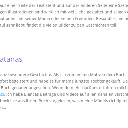
auf einer Seite der Text steht und auf der anderen Seite eine Szen
gen Illustrationen sind wirklich mit viel Liebe gestaltet und zeigen
ituationen, mit seiner Mama oder seinen Freunden. Besonders mein
l sehr liebt, findet die vielen Bilder zu den Geschichten toll.
Batanas
 ganz besondere Geschichte. Als ich zum ersten Mal von dem Buch
sofort begeistert und habe es für meine jüngste Tochter gekauft. D
em Buch genauer angesehen. Wenn du mehr darüber erfahren möcht
nzl
. Ich habe Biancas Beiträge und Videos auf allen Kanälen versc
ebook live aus ihrem Buch vorgelesen, was meine Mädels richtig tol
gen…