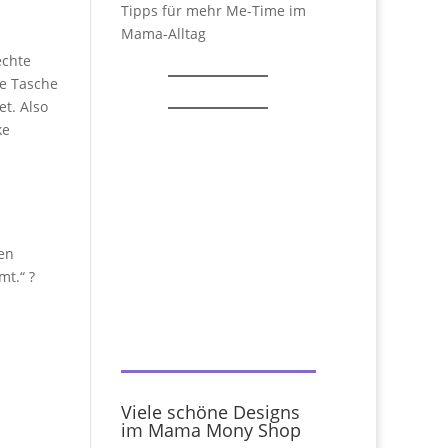
Tipps für mehr Me-Time im
Mama-Alltag
echte
ke Tasche
et. Also
ke
nen
t.“ ?
Viele schöne Designs
im Mama Mony Shop