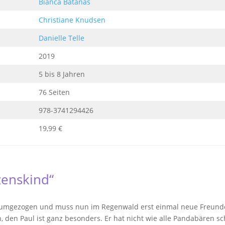
Bianca Batanas
Christiane Knudsen
Danielle Telle
2019
5 bis 8 Jahren
76 Seiten
978-3741294426
19,99 €
zenskind“
rn umgezogen und muss nun im Regenwald erst einmal neue Freunde
, den Paul ist ganz besonders. Er hat nicht wie alle Pandabären s