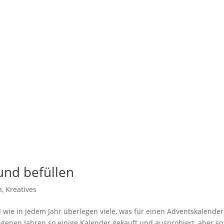
und befüllen
n
,
Kreatives
 wie in jedem Jahr überlegen viele, was für einen Adventskalender
ngenen Jahren so einige Kalender gekauft und ausprobiert, aber so 