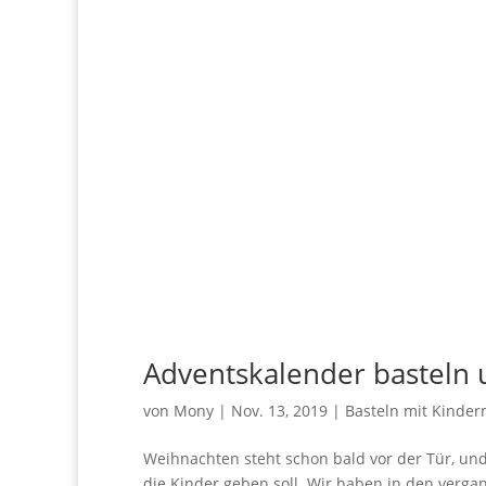
Adventskalender basteln 
von
Mony
|
Nov. 13, 2019
|
Basteln mit Kinder
Weihnachten steht schon bald vor der Tür, und
die Kinder geben soll. Wir haben in den verga