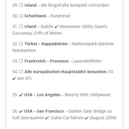
29. ⬜
Island
– die Ringstraße komplett umrunden
30. ⬜
Schottland
– Rundreise
31. ⬜
Irland
– Dublin ✔️ (November 2005), Giant’s
Causeway, Cliffs of Moher
32. ⬜
Türkei
– Kappadokien
– Nationalpark Göreme,
Feenkamine
33. ⬜
Frankreich – Provence
– Lavendelfelder
34. ⬜
Alle europäischen Hauptstädte besuchen
(10
✔️ von 47)
35. ✔️
USA – Los Angeles
– Beverly Hills, Hollywood
36. ✔️
USA –
San Francisco
– Golden Gate Bridge zu
Fuß überqueren ✔️, Cable Car fahren ✔️ (August 2009)