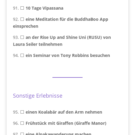
91. ⬜
10 Tage Vipassana
92. ⬜
eine Meditation für die BuddhaBoo App
einsprechen
93. ⬜
an der Rise Up and Shine Uni (RUSU) von
Laura Seiler teilnehmen
94. ⬜
ein Seminar von Tony Robbins besuchen
Sonstige Erlebnisse
95. ⬜
einen Koalabär auf den Arm nehmen
96. ⬜
Frühstück mit Giraffen
(Giraffe Manor)
97. ⬜
eine Alpakawanderung machen