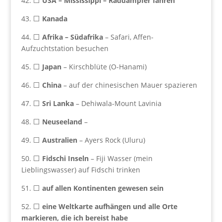
42. ⬜
USA –
Mississippi – Raddampfer fahren
43. ⬜
Kanada
44. ⬜
Afrika – Südafrika
– Safari, Affen-
Aufzuchtstation besuchen
45. ⬜
Japan
– Kirschblüte (O-Hanami)
46. ⬜
China
– auf der chinesischen Mauer spazieren
47. ⬜
Sri Lanka
– Dehiwala-Mount Lavinia
48. ⬜
Neuseeland
–
49. ⬜
Australien
– Ayers Rock (Uluru)
50. ⬜
Fidschi Inseln
– Fiji Wasser (mein
Lieblingswasser) auf Fidschi trinken
51. ⬜
auf allen Kontinenten gewesen sein
52. ⬜
eine Weltkarte aufhängen und alle Orte
markieren, die ich bereist habe