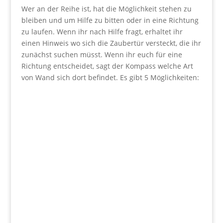
Wer an der Reihe ist, hat die Möglichkeit stehen zu
bleiben und um Hilfe zu bitten oder in eine Richtung
zu laufen. Wenn ihr nach Hilfe fragt, erhaltet ihr
einen Hinweis wo sich die Zaubertür versteckt, die ihr
zunächst suchen müsst. Wenn ihr euch für eine
Richtung entscheidet, sagt der Kompass welche Art
von Wand sich dort befindet. Es gibt 5 Möglichkeiten: