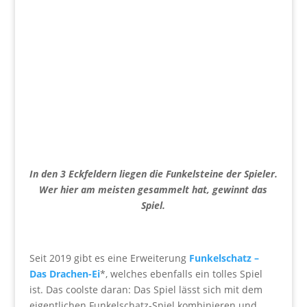
In den 3 Eckfeldern liegen die Funkelsteine der Spieler.
Wer hier am meisten gesammelt hat, gewinnt das
Spiel.
Seit 2019 gibt es eine Erweiterung
Funkelschatz –
Das Drachen-Ei
*, welches ebenfalls ein tolles Spiel
ist. Das coolste daran: Das Spiel lässt sich mit dem
eigentlichen Funkelschatz-Spiel kombinieren und