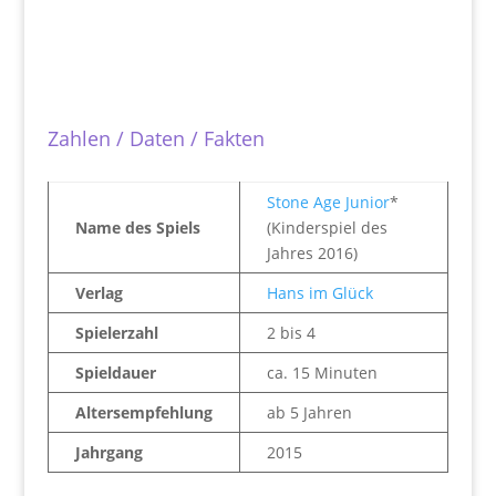
Zahlen / Daten / Fakten
Stone Age Junior
*
Name des Spiels
(Kinderspiel des
Jahres 2016)
Verlag
Hans im Glück
Spielerzahl
2 bis 4
Spieldauer
ca. 15 Minuten
Altersempfehlung
ab 5 Jahren
Jahrgang
2015