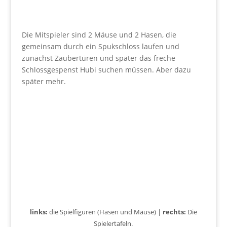
Die Mitspieler sind 2 Mäuse und 2 Hasen, die
gemeinsam durch ein Spukschloss laufen und
zunächst Zaubertüren und später das freche
Schlossgespenst Hubi suchen müssen. Aber dazu
später mehr.
links:
die Spielfiguren (Hasen und Mäuse) |
rechts:
Die
Spielertafeln.