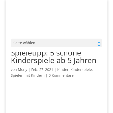
Seite wählen
Spieletipp: 5 schöne
Kinderspiele ab 5 Jahren
von
Mony
|
Feb. 27, 2021
|
Kinder
,
Kinderspiele
,
Spielen mit Kindern
|
0 Kommentare