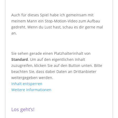
Auch für dieses Spiel habe ich gemeinsam mit
meinem Mann ein Stop-Motion-Video zum Aufbau
gedreht. Wenn du Lust hast, schau es dir gerne mal
an.
Sie sehen gerade einen Platzhalterinhalt von
Standard
. Um auf den eigentlichen Inhalt
zuzugreifen, klicken Sie auf den Button unten. Bitte
beachten Sie, dass dabei Daten an Drittanbieter
weitergegeben werden.
Inhalt entsperren
Weitere Informationen
Los geht’s!