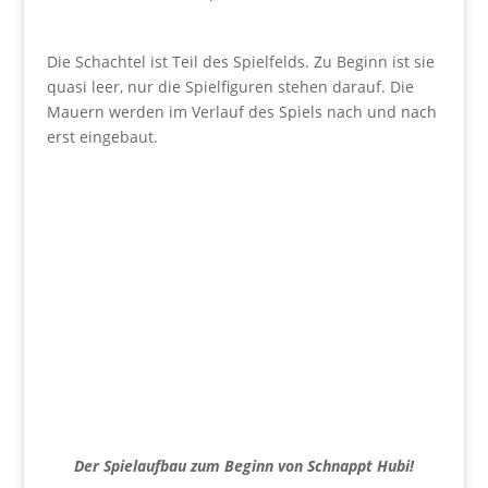
Die Schachtel ist Teil des Spielfelds. Zu Beginn ist sie
quasi leer, nur die Spielfiguren stehen darauf. Die
Mauern werden im Verlauf des Spiels nach und nach
erst eingebaut.
Der Spielaufbau zum Beginn von Schnappt Hubi!