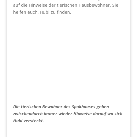
auf die Hinweise der tierischen Hausbewohner. Sie
helfen euch, Hubi zu finden.
Die tierischen Bewohner des Spukhauses geben
zwischendurch immer wieder Hinweise darauf wo sich
Hubi versteckt.