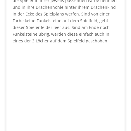
die Spieler in ihrer jeweils passenden Farbe nehmen
und in ihre Drachenhöhle hinter ihrem Drachenkind
in der Ecke des Spielplans werfen. Sind von einer
Farbe keine Funkelsteine auf dem Spielfeld, geht
dieser Spieler leider leer aus. Sind am Ende noch
Funkelsteine übrig, werden diese einfach auch in
eines der 3 Löcher auf dem Spielfeld geschoben.