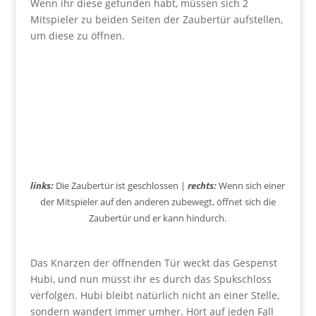
Wenn ihr diese gefunden habt, müssen sich 2
Mitspieler zu beiden Seiten der Zaubertür aufstellen,
um diese zu öffnen.
links:
Die Zaubertür ist geschlossen |
rechts:
Wenn sich einer
der Mitspieler auf den anderen zubewegt, öffnet sich die
Zaubertür und er kann hindurch.
Das Knarzen der öffnenden Tür weckt das Gespenst
Hubi, und nun müsst ihr es durch das Spukschloss
verfolgen. Hubi bleibt natürlich nicht an einer Stelle,
sondern wandert immer umher. Hört auf jeden Fall