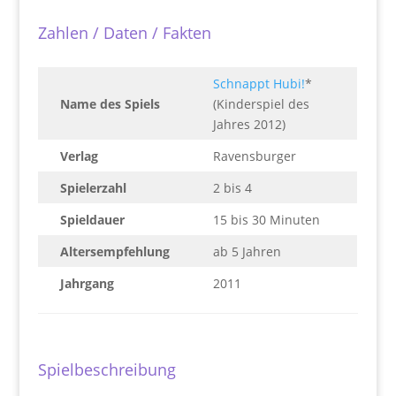
Zahlen / Daten / Fakten
Schnappt Hubi!
*
Name des Spiels
(Kinderspiel des
Jahres 2012)
Verlag
Ravensburger
Spielerzahl
2 bis 4
Spieldauer
15 bis 30 Minuten
Altersempfehlung
ab 5 Jahren
Jahrgang
2011
Spielbeschreibung