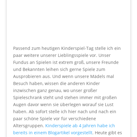
Passend zum heutigen Kinderspiel-Tag stelle ich ein
paar weitere unserer Lieblingsspiele vor. Unser
Fundus an Spielen ist extrem groß, unsere Freunde
und Bekannten leihen sich gerne Spiele zum
Ausprobieren aus. Und wenn unsere Mädels mal
Besuch haben, wissen die anderen Kinder
inzwischen ganz genau, wo unser großer
Spieleschrank steht und stehen immer mit großen
Augen davor wenn sie überlegen worauf sie Lust
haben. Ab sofort stelle ich hier nach und nach ein
paar schöne Spiele vor für verschiedene
Altersgruppen.
Kinderspiele ab 4 Jahren habe ich
bereits in einem Blogartikel vorgestellt
. Heute gibt es