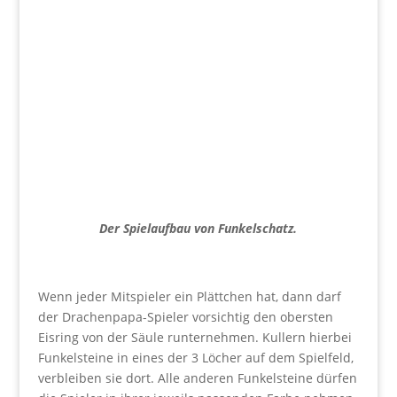
Der Spielaufbau von Funkelschatz.
Wenn jeder Mitspieler ein Plättchen hat, dann darf
der Drachenpapa-Spieler vorsichtig den obersten
Eisring von der Säule runternehmen. Kullern hierbei
Funkelsteine in eines der 3 Löcher auf dem Spielfeld,
verbleiben sie dort. Alle anderen Funkelsteine dürfen