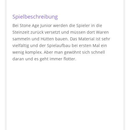
Spielbeschreibung
Bei Stone Age Junior werden die Spieler in die
Steinzeit zurück versetzt und müssen dort Waren
sammeln und Hütten bauen. Das Material ist sehr
vielfältig und der Spielaufbau bei ersten Mal ein
wenig komplex. Aber man gewöhnt sich schnell
daran und es geht immer flotter.