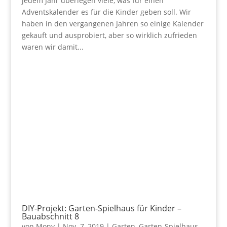
jedem Jahr überlegen viele, was für einen
Adventskalender es für die Kinder geben soll. Wir
haben in den vergangenen Jahren so einige Kalender
gekauft und ausprobiert, aber so wirklich zufrieden
waren wir damit...
DIY-Projekt: Garten-Spielhaus für Kinder –
Bauabschnitt 8
von
Mony
|
Nov. 7, 2019
|
Garten
,
Garten-Spielhaus
,