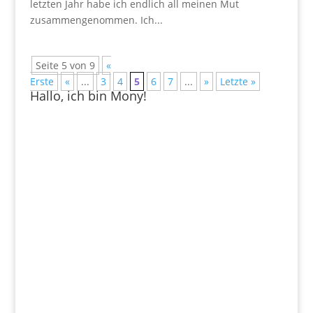
letzten Jahr habe ich endlich all meinen Mut
zusammengenommen. Ich...
Seite 5 von 9
«
Erste
«
...
3
4
5
6
7
...
»
Letzte »
Hallo, ich bin Mony!