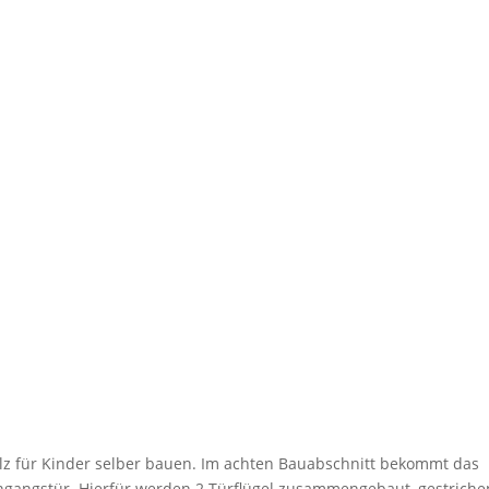
olz für Kinder selber bauen. Im achten Bauabschnitt bekommt das
ngangstür. Hierfür werden 2 Türflügel zusammengebaut, gestrich