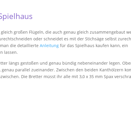
 Spielhaus
2 gleich großen Flügeln, die auch genau gleich zusammengebaut w
urechtschneiden oder schneidet es mit der Stichsäge selbst zurech
 man die detaillierte
Anleitung
für das Spielhaus kaufen kann, ein
n lassen.
tbretter längs gestoßen und genau bündig nebeneinander legen. Ob
r, genau parallel zueinander. Zwischen den beiden Kanthölzern k
azwischen. Die Bretter müsst ihr alle mit 3,0 x 35 mm Spax verschr