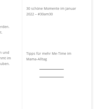
30 schöne Momente im Januar
2022 – #30am30
erden.
t.
en und
Tipps für mehr Me-Time im
ommt im
Mama-Alltag
auben.