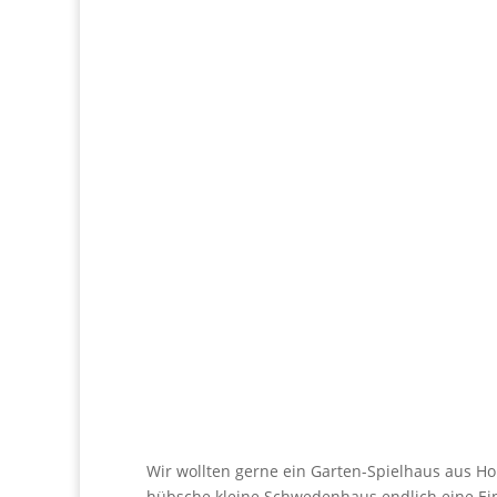
Wir wollten gerne ein Garten-Spielhaus aus H
hübsche kleine Schwedenhaus endlich eine Ei