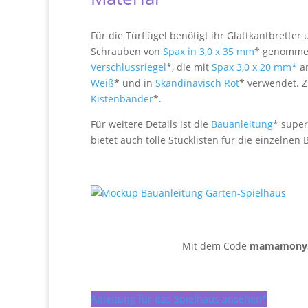
Für die Türflügel benötigt ihr Glattkantbrette
Schrauben von
Spax in 3,0 x 35 mm
* genommen.
Verschlussriegel
*, die mit
Spax 3,0 x 20 mm*
an
Weiß
* und in
Skandinavisch Rot
* verwendet. Z
Kistenbänder
*.
Für weitere Details ist die
Bauanleitung
* super 
bietet auch tolle Stücklisten für die einzelnen
Mit dem Code
mamamony
Anleitung für das Spielhaus ansehen*