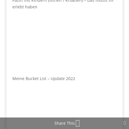
Pazin mit Kindern (Istrien / Kroatien) – Das müsst ihr
erlebt haben
Meine Bucket List – Update 2022
Share This