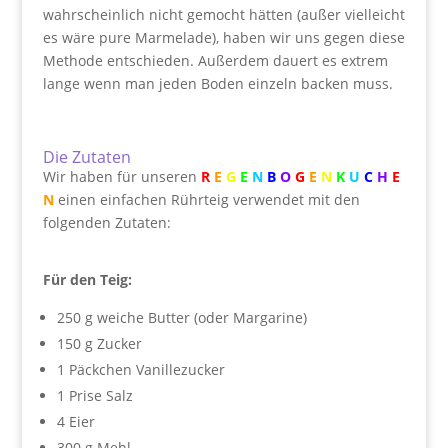
wahrscheinlich nicht gemocht hätten (außer vielleicht
es wäre pure Marmelade), haben wir uns gegen diese
Methode entschieden. Außerdem dauert es extrem
lange wenn man jeden Boden einzeln backen muss.
Die Zutaten
Wir haben für unseren
R
E
G
E
N
B
O
G
E
N
K
U
C
H
E
N
einen einfachen Rührteig verwendet mit den
folgenden Zutaten:
Für den Teig:
250 g weiche Butter (oder Margarine)
150 g Zucker
1 Päckchen Vanillezucker
1 Prise Salz
4 Eier
300 g Mehl