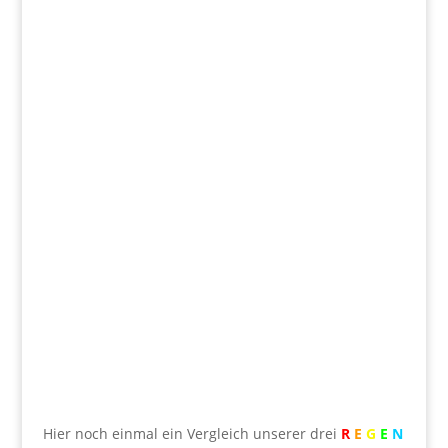
Hier noch einmal ein Vergleich unserer drei
R
E
G
E
N